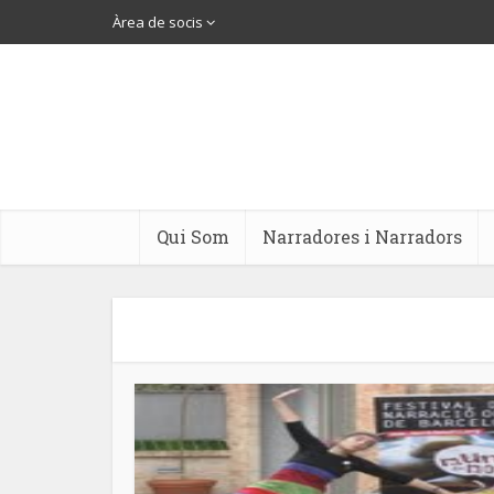
Àrea de socis
Qui Som
Narradores i Narradors