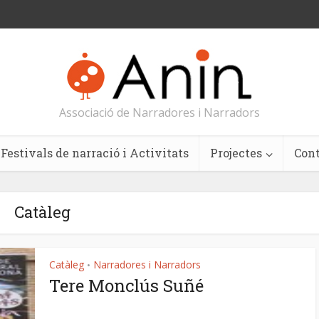
Associació de Narradores i Narradors
Festivals de narració i Activitats
Projectes
Con
Catàleg
Catàleg
Narradores i Narradors
•
Tere Monclús Suñé