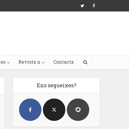
tes
Revista n
Contacta
Ens segueixes?