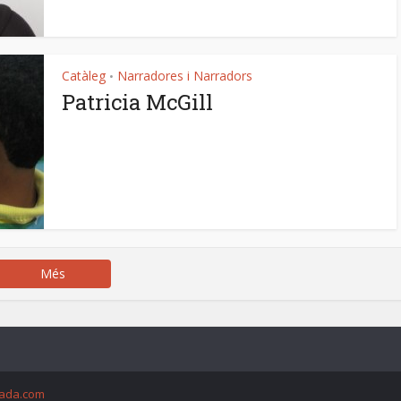
Catàleg
Narradores i Narradors
•
Patricia McGill
Més
ada.com