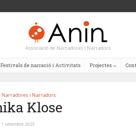
Associació de Narradores i Narradors
Festivals de narració i Activitats
Projectes
Con
Narradores i Narradors
•
ika Klose
1 setembre 2025