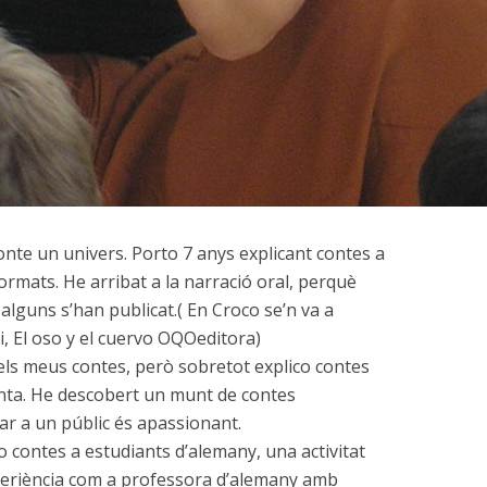
te un univers. Porto 7 anys explicant contes a
formats.
He arribat a la narració oral, perquè
 alguns s’han publicat.( En Croco se’n va a
bi, El oso y el cuervo OQOeditora)
els meus contes, però sobretot explico contes
nta. He descobert un munt de contes
ibar a un públic és apassionant.
 contes a estudiants d’alemany, una activitat
eriència com a professora d’alemany amb