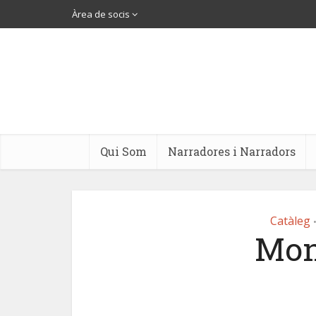
Àrea de socis
Qui Som
Narradores i Narradors
Catàleg
Mon