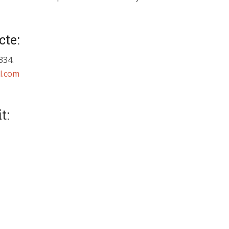
cte:
334.
l.com
t: