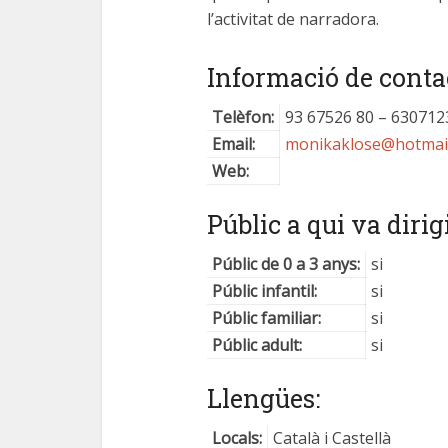
l’activitat de narradora.
Informació de conta
Telèfon:
93 67526 80 – 630712
Email:
monikaklose@hotmai
Web:
Públic a qui va dirigi
Públic de 0 a 3 anys:
si
Públic infantil:
si
Públic familiar:
si
Públic adult:
si
Llengües:
Locals:
Català i Castellà