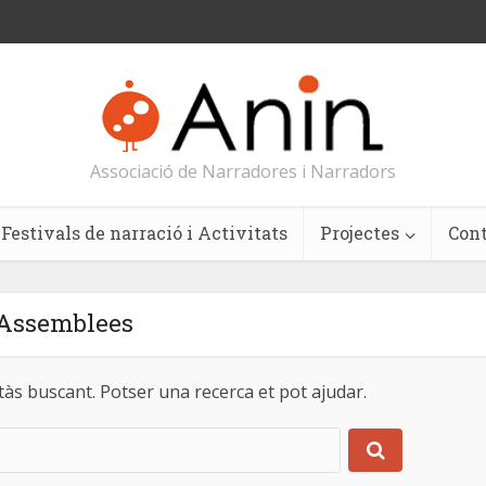
Associació de Narradores i Narradors
Festivals de narració i Activitats
Projectes
Con
Assemblees
s buscant. Potser una recerca et pot ajudar.