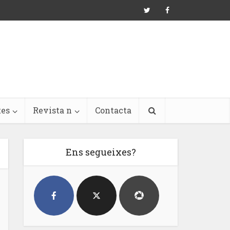
tes
Revista n
Contacta
Ens segueixes?