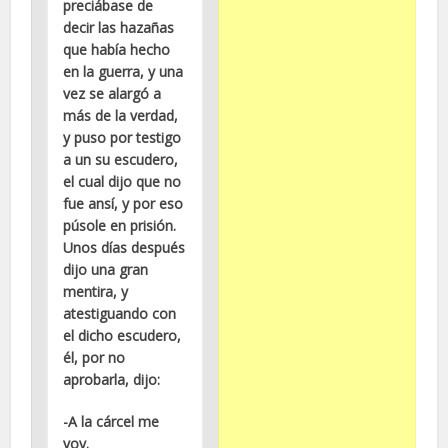
preciábase de
decir las hazañas
que había hecho
en la guerra, y una
vez se alargó a
más de la verdad,
y puso por testigo
a un su escudero,
el cual dijo que no
fue ansí, y por eso
púsole en prisión.
Unos días después
dijo una gran
mentira, y
atestiguando con
el dicho escudero,
él, por no
aprobarla, dijo:
-A la cárcel me
voy.