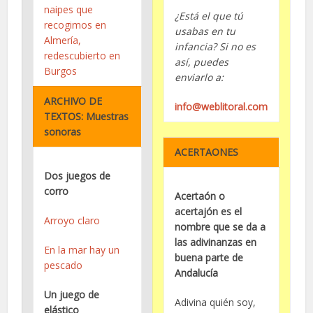
naipes que
¿Está el que tú
recogimos en
usabas en tu
Almería,
infancia? Si no es
redescubierto en
así, puedes
Burgos
enviarlo a:
ARCHIVO DE
info@weblitoral.com
TEXTOS: Muestras
sonoras
ACERTAONES
Dos juegos de
corro
Acertaón o
acertajón es el
Arroyo claro
nombre que se da a
las adivinanzas en
En la mar hay un
buena parte de
pescado
Andalucía
Un juego de
Adivina quién soy,
elástico