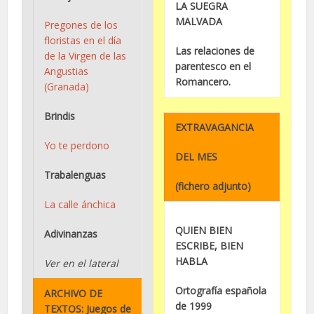
LA SUEGRA
MALVADA
Pregones de los
floristas en el día
Las relaciones de
de la Virgen de las
parentesco en el
Angustias
Romancero.
(Granada)
Brindis
EXTRAVAGANCIA
Yo te perdono
DEL MES
Trabalenguas
(fichero adjunto)
La calle ánchica
QUIEN BIEN
Adivinanzas
ESCRIBE, BIEN
HABLA
Ver en el lateral
Ortografía española
ARCHIVO DE
de 1999
TEXTOS: Juegos de