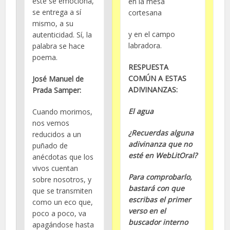
este se emociona,
en la mesa
se entrega a sí
cortesana
mismo, a su
y en el campo
autenticidad. Sí, la
labradora.
palabra se hace
poema.
RESPUESTA
COMÚN A ESTAS
José Manuel de
ADIVINANZAS:
Prada Samper:
El agua
Cuando morimos,
nos vemos
¿Recuerdas alguna
reducidos a un
adivinanza que no
puñado de
esté en WebLitOral?
anécdotas que los
vivos cuentan
Para comprobarlo,
sobre nosotros, y
bastará con que
que se transmiten
escribas el primer
como un eco que,
verso en el
poco a poco, va
buscador interno
apagándose hasta