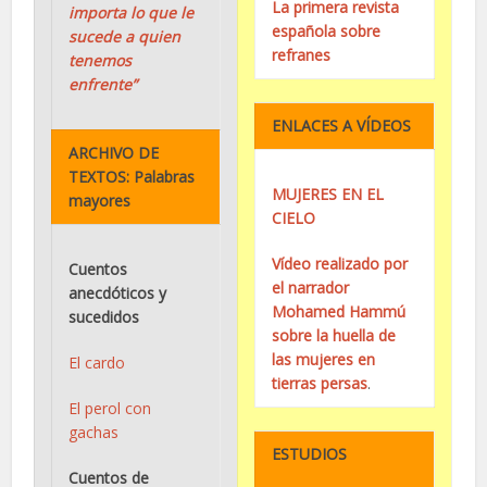
La primera revista
importa lo que le
española sobre
sucede a quien
refranes
tenemos
enfrente”
ENLACES A VÍDEOS
ARCHIVO DE
TEXTOS: Palabras
MUJERES EN EL
mayores
CIELO
Vídeo realizado por
Cuentos
el narrador
anecdóticos y
Mohamed Hammú
sucedidos
sobre la huella de
las mujeres en
El cardo
tierras persas
.
El perol con
gachas
ESTUDIOS
Cuentos de