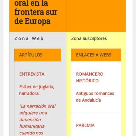
oral en la
frontera sur
de Europa
Z o n a W e b
Zona Suscriptores
ARTÍCULOS
ENLACES A WEBS
ENTREVISTA
ROMANCERO
HISTÓRICO
Esther de Juglaría,
narradora:
Antiguos romances
de Andalucía
“La narración oral
adquiere una
dimensión
PAREMIA
humanitaria
cuando nos