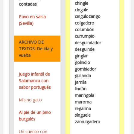
chingle
contadas
cíngule
cingulozango
Pavo en salsa
colgadero
(Sevilla)
columbón
currumpio
ARCHIVO DE
desguindador
TEXTOS: De ida y
desguinde
vuelta
ginglar
golindio
gombiador
Juego infantil de
gullanda
Salamanca con
jamila
sabor portugués
lindón
maringola
Misino gato
maroma
regallina
Al pie de un pino
sínguele
burgalés
zamulgadero
Un cuento con