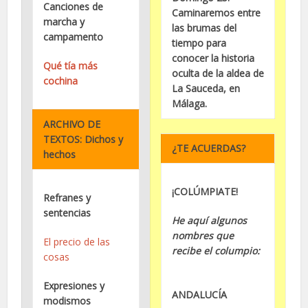
Canciones de
Caminaremos entre
marcha y
las brumas del
campamento
tiempo para
conocer la historia
Qué tía más
oculta de la aldea de
cochina
La Sauceda, en
Málaga.
ARCHIVO DE
TEXTOS: Dichos y
¿TE ACUERDAS?
hechos
¡COLÚMPIATE!
Refranes y
sentencias
He aquí algunos
nombres que
El precio de las
recibe el columpio:
cosas
Expresiones y
ANDALUCÍA
modismos