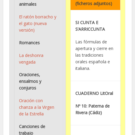
(ficheros adjuntos)
animales
El ratón borracho y
SI CUNTA E
el gato (nueva
S’ARRICCUNTA
versión)
Las fórmulas de
Romances
apertura y cierre en
las tradiciones
La deshonra
orales española e
vengada
italiana.
Oraciones,
ensalmos y
conjuros
CUADERNO LitOral
Oración con
Nº 10: Paterna de
chanza a la Virgen
Rivera (Cádiz)
de la Estrella
Canciones de
trabajo