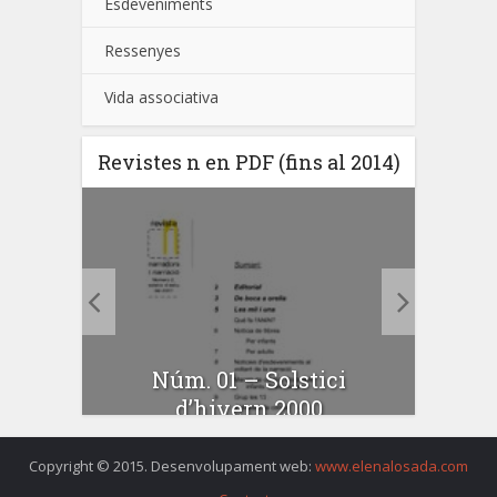
Esdeveniments
Ressenyes
Vida associativa
Revistes n en PDF (fins al 2014)
N
estiu
Núm. 01 – Solstici
d’hivern 2000
Copyright © 2015. Desenvolupament web:
www.elenalosada.com