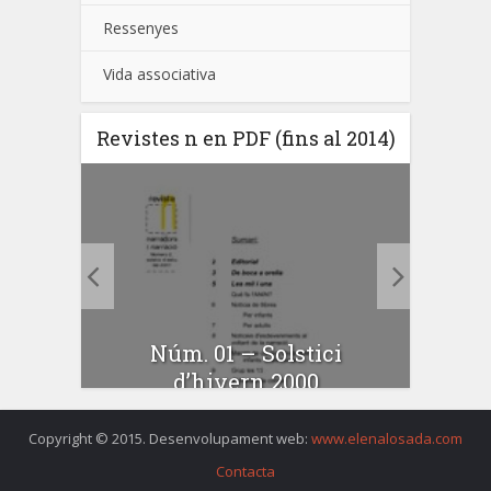
Ressenyes
Vida associativa
Revistes n en PDF (fins al 2014)
N
estiu
Núm. 01 – Solstici
d’hivern 2000
Copyright © 2015. Desenvolupament web:
www.elenalosada.com
Contacta