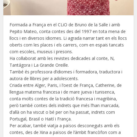
Formada a França en el CLiO de Bruno de la Salle i amb
Pepito Mateo, conta contes des del 1997 en tota mena de
llocs i en diversos idiomes. Li agrada narrar tant en els llocs
oberts com les places i els carrers, com en espais tancats
com escoles, museus i presons.
Ha col·laborat amb les revistes dedicades al conte, N,
Tantágora i La Grande Oreille.
També és professora d’idiomes i formadora, traductora i
autora de llibres per a adolescents.
Criada entre Alger, Paris, i l’oest de França, Catherine, de
llengua materna francesa i de mare jueva i tunisenca,
conta molts contes de la tradició francesa i magribina,
però també contes dels indrets que més l’han marcada,
d’allà on ha viscut o bé per on ha passat, indrets com
Portugal, Brasil o Haití i França.
Per acabar, també viatja a països desconeguts amb els
contes, des de Xina a països de l’àmbit francòfon com a