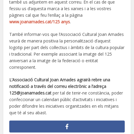
també us adjuntem en aquest correu. En el cas de que
fessiu us d’aquesta marca a les xarxes i a les vostres
pàgines cal que feu l’enllaç a la pàgina
www.joanamades.cat/125 anys
.
També informar-vos que l’Associació Cultural Joan Amades
veurà de manera positiva la personalització d’aquest
logotip per part dels col·lectius i àmbits de la cultura popular
i tradicional. Per exemple associant la imatge del 125
aniversari a la imatge de la federació o entitat
corresponent.
L’Associació Cultural Joan Amades agrairà rebre una
notificació a través del correu electrònic a l’adreça
125@joanamades.cat
per tal de tenir-ne constància, poder
confeccionar un calendari públic d’activitats i iniciatives i
poder difondre les ini­cia­tives organitzades en els mitjans
que té al seu abast.