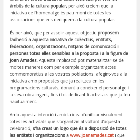
àmbits de la cultura popular,
per això creiem que la
iniciativa de l’homenatge és patrimoni de totes les
associacions que ens dediquem a la cultura popular.
És per això, que per assolir aquest objectiu
proposem
l’adhesió a aquesta iniciativa de col·lectius, entitats,
federacions, organitzacions, mitjans de comunicació i
persones totes elles sensibles a la proposta i a la figura de
Joan Amades.
Aquesta implicació pot materialitzar-se de
moltes maneres com per exemple organitzant actes
commemoratius a les vostres poblacions, afegint-vos a la
iniciativa amb propostes que ja realitzeu en les
programacions culturals, donant a conèixer el personatge i
la seva obra ingent, fins i tot dedicant-li activitats que ja feu
habitualment.
Amb aquesta intenció i amb la idea d’unificar visualment
totes les activitats que s’organitzin al voltant d’aquesta
celebració,
s’ha creat un logo que és a disposició de totes
les entitats i organitzacions
a
www.joanamades.cat
i que