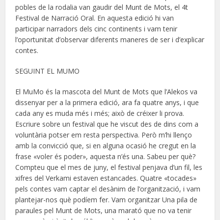
pobles de la rodalia van gaudir del Munt de Mots, el 4t
Festival de Narració Oral. En aquesta edició hi van
participar narradors dels cinc continents i vam tenir
l’oportunitat d’observar diferents maneres de ser i d’explicar
contes.
SEGUINT EL MUMO
El MuMo és la mascota del Munt de Mots que l’Alekos va
dissenyar per a la primera edició, ara fa quatre anys, i que
cada any es muda més i més; això de créixer li prova.
Escriure sobre un festival que he viscut des de dins com a
voluntària potser em resta perspectiva. Però m’hi llenço
amb la convicció que, si en alguna ocasió he cregut en la
frase «voler és poder», aquesta n’és una. Sabeu per què?
Compteu que el mes de juny, el festival penjava d’un fil, les
xifres del Verkami estaven estancades. Quatre «tocades»
pels contes vam captar el desànim de l’organització, i vam
plantejar-nos què podíem fer. Vam organitzar Una pila de
paraules pel Munt de Mots, una marató que no va tenir