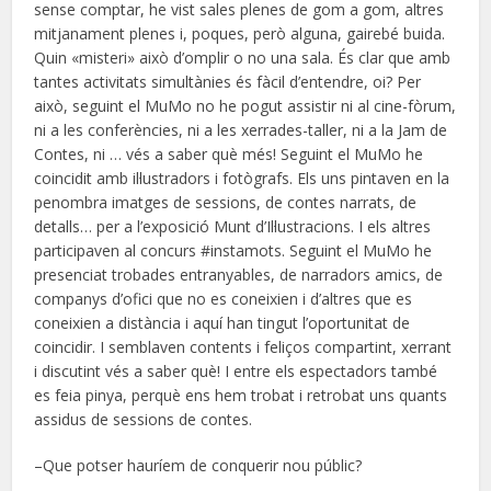
sense comptar, he vist sales plenes de gom a gom, altres
mitjanament plenes i, poques, però alguna, gairebé buida.
Quin «misteri» això d’omplir o no una sala. És clar que amb
tantes activitats simultànies és fàcil d’entendre, oi? Per
això, seguint el MuMo no he pogut assistir ni al cine-fòrum,
ni a les conferències, ni a les xerrades-taller, ni a la Jam de
Contes, ni … vés a saber què més! Seguint el MuMo he
coincidit amb il·lustradors i fotògrafs. Els uns pintaven en la
penombra imatges de sessions, de contes narrats, de
detalls… per a l’exposició Munt d’Il·lustracions. I els altres
participaven al concurs #instamots. Seguint el MuMo he
presenciat trobades entranyables, de narradors amics, de
companys d’ofici que no es coneixien i d’altres que es
coneixien a distància i aquí han tingut l’oportunitat de
coincidir. I semblaven contents i feliços compartint, xerrant
i discutint vés a saber què! I entre els espectadors també
es feia pinya, perquè ens hem trobat i retrobat uns quants
assidus de sessions de contes.
–Que potser hauríem de conquerir nou públic?