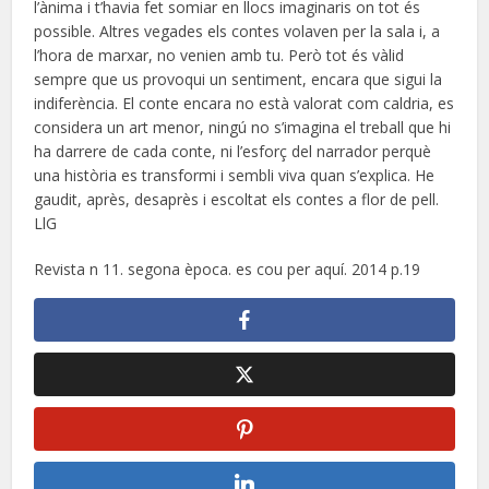
l’ànima i t’havia fet somiar en llocs imaginaris on tot és
possible. Altres vegades els contes volaven per la sala i, a
l’hora de marxar, no venien amb tu. Però tot és vàlid
sempre que us provoqui un sentiment, encara que sigui la
indiferència. El conte encara no està valorat com caldria, es
considera un art menor, ningú no s’imagina el treball que hi
ha darrere de cada conte, ni l’esforç del narrador perquè
una història es transformi i sembli viva quan s’explica. He
gaudit, après, desaprès i escoltat els contes a flor de pell.
LlG
Revista n 11. segona època. es cou per aquí. 2014 p.19