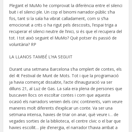
Plegant el MuMo he comprovat la diferència entre el silenci
buit i el silenci ple. Un cop el binomi narrador-públic s’ha
fos, tant si la sala ha vibrat calladament, com si s’ha
emocionat a crits o ha rigut pels descosits, l’espai triga a
recuperar el silenci neutre de l’inici, si és que el recupera del
tot. I tot això seguint el MuMo? Què potser és passió de
voluntària? RP
LA LLANOS TAMBÉ L’HA SEGUIT
Durant una setmana Barcelona s’ha omplert de contes, els
del 4t Festival de Munt de Mots. Tot i que la programació
ja havia començat dissabte, l’acte d’inauguració va ser
dilluns 21, al Luz de Gas. La sala era plena de persones que
buscaven llocs on escoltar contes i com que aquesta
ocasió els narradors venien dels cinc continents, vam veure
maneres molt diferents d’explicar un conte. Va ser una
setmana intensa, havies de triar on anar, què veure i… de
vegades sorties de la biblioteca, el centre cívic o el bar que
havies escollit… ple d’energia, el narrador t’havia arribat a