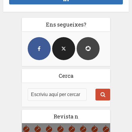
Ens segueixes?
Cerca
Revista n