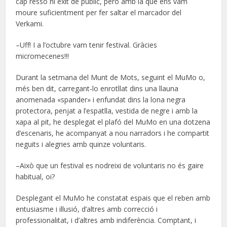
cap ressò ni èxit de públic, però amb la què ens vam
moure suficientment per fer saltar el marcador del
Verkami.
–Uff! I a l’octubre vam tenir festival. Gràcies
micromecenes!!!
Durant la setmana del Munt de Mots, seguint el MuMo o,
més ben dit, carregant-lo enrotllat dins una llauna
anomenada «spander» i enfundat dins la lona negra
protectora, penjat a l’espatlla, vestida de negre i amb la
xapa al pit, he desplegat el plafó del MuMo en una dotzena
d’escenaris, he acompanyat a nou narradors i he compartit
neguits i alegries amb quinze voluntaris.
–Això que un festival es nodreixi de voluntaris no és gaire
habitual, oi?
Desplegant el MuMo he constatat espais que el reben amb
entusiasme i il·lusió, d’altres amb correcció i
professionalitat, i d’altres amb indiferència. Comptant, i