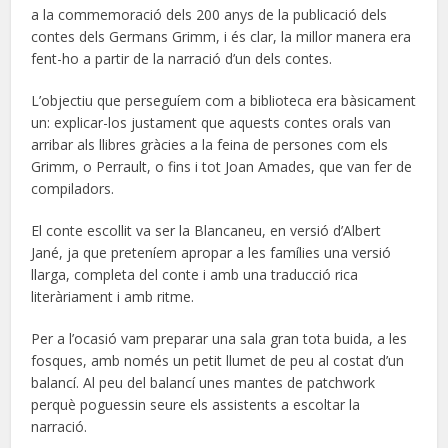
a la commemoració dels 200 anys de la publicació dels
contes dels Germans Grimm, i és clar, la millor manera era
fent-ho a partir de la narració d’un dels contes.
L’objectiu que perseguíem com a biblioteca era bàsicament
un: explicar-los justament que aquests contes orals van
arribar als llibres gràcies a la feina de persones com els
Grimm, o Perrault, o fins i tot Joan Amades, que van fer de
compiladors.
El conte escollit va ser la Blancaneu, en versió d’Albert
Jané, ja que preteníem apropar a les famílies una versió
llarga, completa del conte i amb una traducció rica
literàriament i amb ritme.
Per a l’ocasió vam preparar una sala gran tota buida, a les
fosques, amb només un petit llumet de peu al costat d’un
balancí. Al peu del balancí unes mantes de patchwork
perquè poguessin seure els assistents a escoltar la
narració.