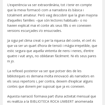
L’experiència va ser extraordinària, tot i tenir en compte
que la meva formació com a narradora és bàsica i
totalment amateur. Però vaig descobrir que la gran majoria
d’aquelles famílies –que són lectores habituals– o no
havien explicat mai el conte als seus fills o en coneixien
versions escurçades i/o ensucrades.
Ja sigui pel clima creat o per la riquesa del conte, el cert és
que va ser un quart d’hora de tensió i màgia irrepetible, que
estic segura que aquella vintenta de nens i nenes, d’entre
quatre i vuit anys, no oblidaran fàcilment. Ni els seus pares
ni jo.
La reflexió posterior va ser que potser des de les
biblioteques es demana molta innovació als narradors en
els seus repertoris i, per contra, deixem d’explicar alguns
contes que donem per suposat que ja es coneixen.
Aquesta narració formava part d’una activitat mensual que
es realitza a la BIBLIOTECA ROCA UMBERT anomenada