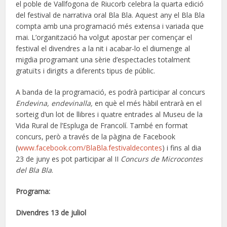
el poble de Vallfogona de Riucorb celebra la quarta edició
del festival de narrativa oral Bla Bla. Aquest any el Bla Bla
compta amb una programació més extensa i variada que
mai. L’organització ha volgut apostar per començar el
festival el divendres a la nit i acabar-lo el diumenge al
migdia programant una sèrie d’espectacles totalment
gratuïts i dirigits a diferents tipus de públic.
A banda de la programació, es podrà participar al concurs
Endevina, endevinalla,
en què el més hàbil entrarà en el
sorteig d’un lot de llibres i quatre entrades al Museu de la
Vida Rural de l’Espluga de Francolí. També en format
concurs, però a través de la pàgina de Facebook
(
www.facebook.com/BlaBla.festivaldecontes
) i fins al dia
23 de juny es pot participar al II
Concurs de Microcontes
del Bla Bla
.
Programa:
Divendres 13 de juliol