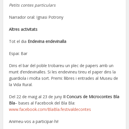
Petits contes particulars
Narrador oral: Ignasi Potrony
Altres activitats
Tot el dia
Endevina endevinalla
Espai: Bar
Dins el bar del poble trobareu un plec de papers amb un
munt d’endevinalles. Si les endevineu tireu el paper dins la
guardiola i molta sort. Premi: llibres i entrades al Museu de
la Vida Rural.
Del 22 de maig al 23 de juny
II Concurs de Microcontes
Bla
Bla
– bases al Facebook del Bla Bla:
www.facebook.com/BlaBla.festivaldecontes
Animeu-vos a participar-hi!