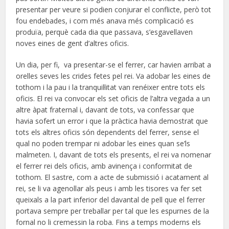
presentar per veure si podien conjurar el conflicte, però tot
fou endebades, i com més anava més complicació es
produïa, perquè cada dia que passava, s’esgavellaven
noves eines de gent d’altres oficis.
Un dia, per fi, va presentar-se el ferrer, car havien arribat a
orelles seves les crides fetes pel rei. Va adobar les eines de
tothom i la pau i la tranquil·litat van renéixer entre tots els
oficis. El rei va convocar els set oficis de l’altra vegada a un
altre àpat fraternal i, davant de tots, va confessar que
havia sofert un error i que la pràctica havia demostrat que
tots els altres oficis són dependents del ferrer, sense el
qual no poden trempar ni adobar les eines quan se’ls
malmeten. I, davant de tots els presents, el rei va nomenar
el ferrer rei dels oficis, amb avinença i conformitat de
tothom. El sastre, com a acte de submissió i acatament al
rei, se li va agenollar als peus i amb les tisores va fer set
queixals a la part inferior del davantal de pell que el ferrer
portava sempre per treballar per tal que les espurnes de la
fornal no li cremessin la roba. Fins a temps moderns els