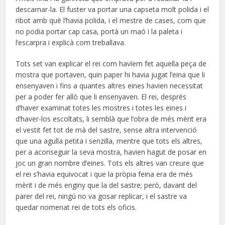
descarnar-la. El fuster va portar una capseta molt polida i el
ribot amb què l’havia polida, i el mestre de cases, com que
no podia portar cap casa, portà un maó i la paleta i
l’escarpra i explicà com treballava.
Tots set van explicar el rei com havíem fet aquella peça de
mostra que portaven, quin paper hi havia jugat l’eina que li
ensenyaven i fins a quantes altres eines havien necessitat
per a poder fer allò que li ensenyaven. El rei, després
d’haver examinat totes les mostres i totes les eines i
d’haver-los escoltats, li semblà que l’obra de més mèrit era
el vestit fet tot de mà del sastre, sense altra intervenció
que una agulla petita i senzilla, mentre que tots els altres,
per a aconseguir la seva mostra, havien hagut de posar en
joc un gran nombre d’eines. Tots els altres van creure que
el rei s’havia equivocat i que la pròpia feina era de més
mèrit i de més enginy que la del sastre; però, davant del
parer del rei, ningú no va gosar replicar, i el sastre va
quedar nomenat rei de tots els oficis.