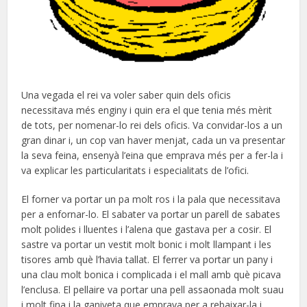
Una vegada el rei va voler saber quin dels oficis
necessitava més enginy i quin era el que tenia més mèrit
de tots, per nomenar-lo rei dels oficis. Va convidar-los a un
gran dinar i, un cop van haver menjat, cada un va presentar
la seva feina, ensenyà l’eina que emprava més per a fer-la i
va explicar les particularitats i especialitats de l’ofici.
El forner va portar un pa molt ros i la pala que necessitava
per a enfornar-lo. El sabater va portar un parell de sabates
molt polides i lluentes i l’alena que gastava per a cosir. El
sastre va portar un vestit molt bonic i molt llampant i les
tisores amb què l’havia tallat. El ferrer va portar un pany i
una clau molt bonica i complicada i el mall amb què picava
l’enclusa. El pellaire va portar una pell assaonada molt suau
i molt fina i la ganiveta que emprava per a rebaixar-la i