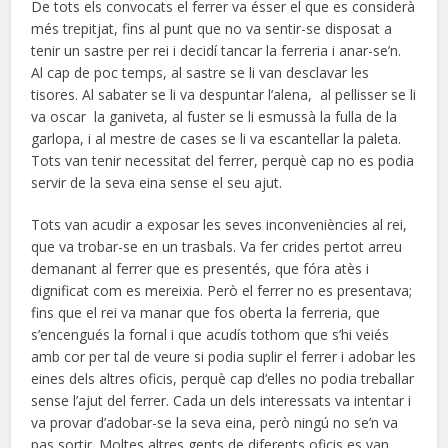
De tots els convocats el ferrer va ésser el que es considerà
més trepitjat, fins al punt que no va sentir-se disposat a
tenir un sastre per rei i decidí tancar la ferreria i anar-se’n.
Al cap de poc temps, al sastre se li van desclavar les
tisores. Al sabater se li va despuntar l’alena, al pellisser se li
va oscar la ganiveta, al fuster se li esmussà la fulla de la
garlopa, i al mestre de cases se li va escantellar la paleta.
Tots van tenir necessitat del ferrer, perquè cap no es podia
servir de la seva eina sense el seu ajut.
Tots van acudir a exposar les seves inconveniències al rei,
que va trobar-se en un trasbals. Va fer crides pertot arreu
demanant al ferrer que es presentés, que fóra atès i
dignificat com es mereixia. Però el ferrer no es presentava;
fins que el rei va manar que fos oberta la ferreria, que
s’encengués la fornal i que acudís tothom que s’hi veiés
amb cor per tal de veure si podia suplir el ferrer i adobar les
eines dels altres oficis, perquè cap d’elles no podia treballar
sense l’ajut del ferrer. Cada un dels interessats va intentar i
va provar d’adobar-se la seva eina, però ningú no se’n va
pas sortir. Moltes altres gents de diferents oficis es van