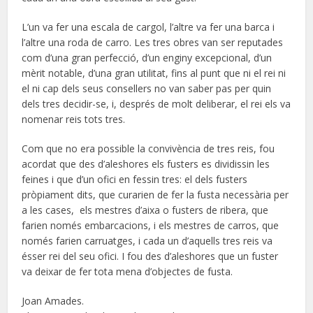
L’un va fer una escala de cargol, l’altre va fer una barca i
l’altre una roda de carro. Les tres obres van ser reputades
com d’una gran perfecció, d’un enginy excepcional, d’un
mèrit notable, d’una gran utilitat, fins al punt que ni el rei ni
el ni cap dels seus consellers no van saber pas per quin
dels tres decidir-se, i, després de molt deliberar, el rei els va
nomenar reis tots tres.
Com que no era possible la convivència de tres reis, fou
acordat que des d’aleshores els fusters es dividissin les
feines i que d’un ofici en fessin tres: el dels fusters
pròpiament dits, que curarien de fer la fusta necessària per
a les cases, els mestres d’aixa o fusters de ribera, que
farien només embarcacions, i els mestres de carros, que
només farien carruatges, i cada un d’aquells tres reis va
ésser rei del seu ofici. I fou des d’aleshores que un fuster
va deixar de fer tota mena d’objectes de fusta.
Joan Amades.