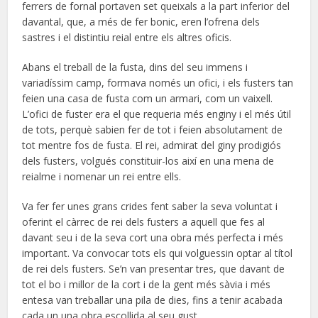
ferrers de fornal portaven set queixals a la part inferior del
davantal, que, a més de fer bonic, eren l’ofrena dels
sastres i el distintiu reial entre els altres oficis.
Abans el treball de la fusta, dins del seu immens i
variadíssim camp, formava només un ofici, i els fusters tan
feien una casa de fusta com un armari, com un vaixell.
L’ofici de fuster era el que requeria més enginy i el més útil
de tots, perquè sabien fer de tot i feien absolutament de
tot mentre fos de fusta. El rei, admirat del giny prodigiós
dels fusters, volgués constituir-los així en una mena de
reialme i nomenar un rei entre ells.
Va fer fer unes grans crides fent saber la seva voluntat i
oferint el càrrec de rei dels fusters a aquell que fes al
davant seu i de la seva cort una obra més perfecta i més
important. Va convocar tots els qui volguessin optar al títol
de rei dels fusters. Se’n van presentar tres, que davant de
tot el bo i millor de la cort i de la gent més sàvia i més
entesa van treballar una pila de dies, fins a tenir acabada
cada un una obra escollida al seu gust.