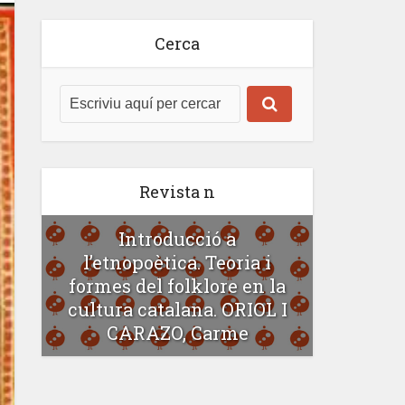
Cerca
Revista n
Introducció a
l’etnopoètica. Teoria i
formes del folklore en la
cultura catalana. ORIOL I
CARAZO, Carme