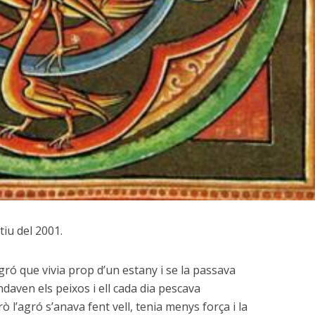
tiu del 2001.
ró que vivia prop d’un estany i se la passava
ndaven els peixos i ell cada dia pescava
erò l’agró s’anava fent vell, tenia menys força i la