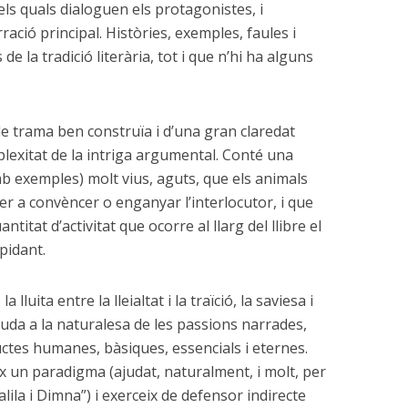
els quals dialoguen els protagonistes, i
ració principal. Històries, exemples, faules i
 de la tradició literària, tot i que n’hi ha alguns
de trama ben construïa i d’una gran claredat
plexitat de la intriga argumental. Conté una
b exemples) molt vius, aguts, que els animals
per a convèncer o enganyar l’interlocutor, i que
ntitat d’activitat que ocorre al llarg del llibre el
pidant.
la lluita entre la lleialtat i la traïció, la saviesa i
eguda a la naturalesa de les passions narrades,
ctes humanes, bàsiques, essencials i eternes.
leix un paradigma (ajudat, naturalment, i molt, per
alila i Dimna”) i exerceix de defensor indirecte