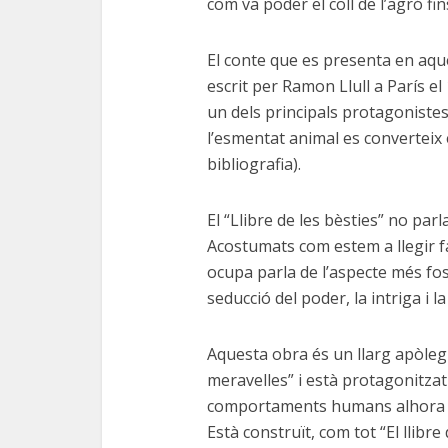
com va poder el coll de l’agró fin
El conte que es presenta en aques
escrit per Ramon Llull a París e
un dels principals protagonistes, 
l’esmentat animal es converteix 
bibliografia).
El “Llibre de les bèsties” no parl
Acostumats com estem a llegir fa
ocupa parla de l’aspecte més fosc
seducció del poder, la intriga i 
Aquesta obra és un llarg apòleg q
meravelles” i està protagonitza
comportaments humans alhora qu
Està construït, com tot “El llib