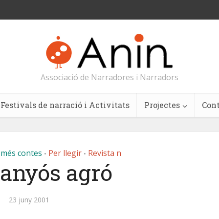
Associació de Narradores i Narradors
Festivals de narració i Activitats
Projectes
Con
 més contes
Per llegir
Revista n
•
•
ganyós agró
23 juny 2001