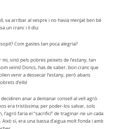
ll, va arribar al vespre i no havia menjat ben bé
sa un cranc i li diu:
ensopit? Com gastes tan poca alegria?
 mi, sinó pels pobres peixets de l’estany, tan
 som veïns! Doncs, has de saber, bon cranc que
olien venir a dessecar l’estany, però abans
brets d’ells!
i decidiren anar a demanar consell al vell agró.
xos era tristíssima; per poder-los salvar, sols
n, l’agró faria el “sacrifici” de traginar-ne un cada
là. Això sí, era una bassa d’aigua molt fonda i amb
erbes.