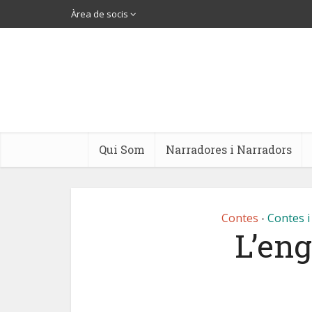
Àrea de socis
Qui Som
Narradores i Narradors
Contes
Contes i
•
L’en