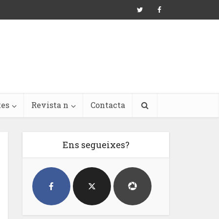
tes
Revista n
Contacta
Ens segueixes?