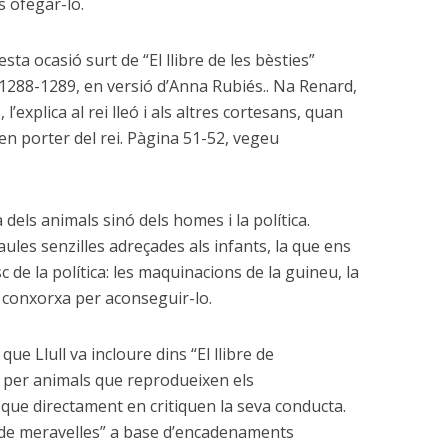
s ofegar-lo.
ta ocasió surt de “El llibre de les bèsties”
l 1288-1289, en versió d’Anna Rubiés.. Na Renard,
l’explica al rei lleó i als altres cortesans, quan
en porter del rei. Pàgina 51-52, vegeu
a dels animals sinó dels homes i la política.
ules senzilles adreçades als infants, la que ens
 de la política: les maquinacions de la guineu, la
la conxorxa per aconseguir-lo.
ue Llull va incloure dins “El llibre de
t per animals que reprodueixen els
e directament en critiquen la seva conducta.
re de meravelles” a base d’encadenaments