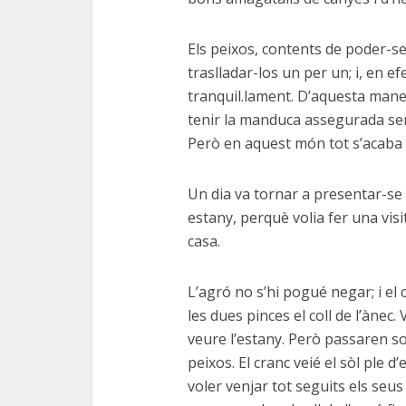
Els peixos, contents de poder-se 
traslladar-los un per un; i, en ef
tranquil.lament. D’aquesta maner
tenir la manduca assegurada sen
Però en aquest món tot s’acaba i
Un dia va tornar a presentar-se e
estany, perquè volia fer una visi
casa.
L’agró no s’hi pogué negar; i el
les dues pinces el coll de l’ànec.
veure l’estany. Però passaren so
peixos. El cranc veié el sòl ple d
voler venjar tot seguits els seus