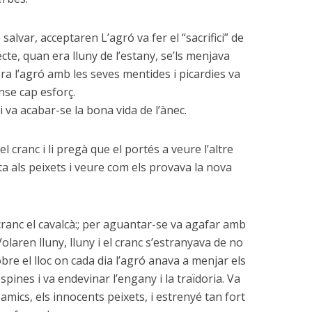
salvar, acceptaren L’agró va fer el “sacrifici” de
ecte, quan era lluny de l’estany, se’ls menjava
a l’agró amb les seves mentides i picardies va
se cap esforç.
 va acabar-se la bona vida de l’ànec.
l cranc i li pregà que el portés a veure l’altre
ta als peixets i veure com els provava la nova
 cranc el cavalcà:; per aguantar-se va agafar amb
 Volaren lluny, lluny i el cranc s’estranyava de no
bre el lloc on cada dia l’agró anava a menjar els
’espines i va endevinar l’engany i la traïdoria. Va
 amics, els innocents peixets, i estrenyé tan fort