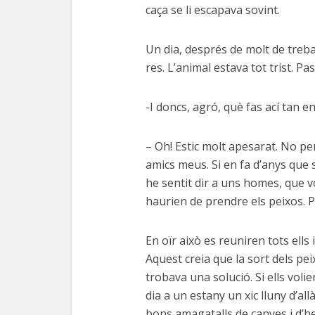
caça se li escapava sovint.
Un dia, després de molt de treba
res. L’animal estava tot trist. Pas
-I doncs, agró, què fas ací tan 
– Oh! Estic molt apesarat. No per
amics meus. Si en fa d’anys que
he sentit dir a uns homes, que v
haurien de prendre els peixos. Po
En oïr això es reuniren tots ells 
Aquest creia que la sort dels pei
trobava una solució. Si ells volie
dia a un estany un xic lluny d’al
bons amagatalls de canyes i d’h