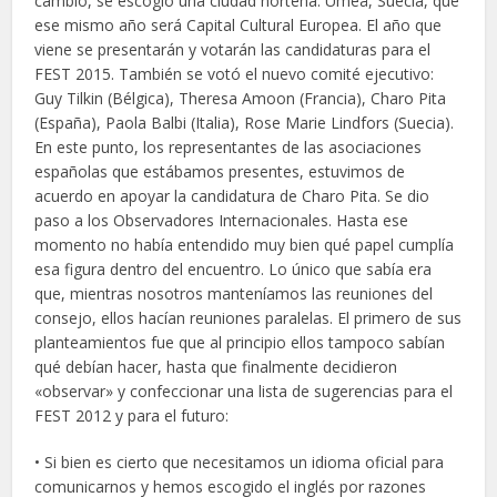
cambio, se escogió una ciudad norteña: Umeå, Suecia, que
ese mismo año será Capital Cultural Europea. El año que
viene se presentarán y votarán las candidaturas para el
FEST 2015. También se votó el nuevo comité ejecutivo:
Guy Tilkin (Bélgica), Theresa Amoon (Francia), Charo Pita
(España), Paola Balbi (Italia), Rose Marie Lindfors (Suecia).
En este punto, los representantes de las asociaciones
españolas que estábamos presentes, estuvimos de
acuerdo en apoyar la candidatura de Charo Pita. Se dio
paso a los Observadores Internacionales. Hasta ese
momento no había entendido muy bien qué papel cumplía
esa figura dentro del encuentro. Lo único que sabía era
que, mientras nosotros manteníamos las reuniones del
consejo, ellos hacían reuniones paralelas. El primero de sus
planteamientos fue que al principio ellos tampoco sabían
qué debían hacer, hasta que finalmente decidieron
«observar» y confeccionar una lista de sugerencias para el
FEST 2012 y para el futuro:
• Si bien es cierto que necesitamos un idioma oficial para
comunicarnos y hemos escogido el inglés por razones