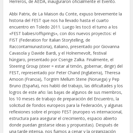
Herreros, de AEDA, inauguraron oficialmente el Evento.
Abbi Patrix, de La Maison du Conte, expuso brevemente la
historia del FEST que nos ha llevado hasta el cuarto
encuentro en Toledo 2011. Luego les tocó el turno a los
«FEST babies/offsprings», con dos nuevos proyectos: el
FIST (Federation for Italian Storytelling, de
Raccontamiunastoria), italiano, presentado por Giovanna
Cavasola y Davide Bardi, y el Holnemevolt, festival
húngaro, presentado por Csenge Zalka. Finalmente, el
Steering Group (steer = estar al timón, gobernar, dirigir) del
FEST, representado por Peter Chand (Inglaterra), Theresa
Amoon (Francia), Torgrim Mellum Stene (Noruega) y Pep
Bruno (España), nos habló del trabajo, las dificultades y los
logros de este año: las bajas de algunos de sus miembros,
los 10 meses de trabajo de preparación del Encuentro, la
solicitud de fondos europeos para la Federación, y algunas
reflexiones sobre el propio FEST (europeo vs internacional,
estructura para asegurar el crecimiento, espacio abierto
donde puedan gestarse ideas y propuestas). Después de
una tarde intensa, nos fuimos a cenar y la organización