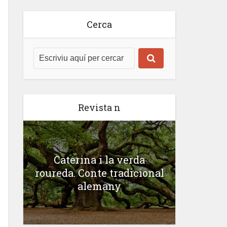
Cerca
Revista n
Caterina i la verda
roureda. Conte tradicional
alemany