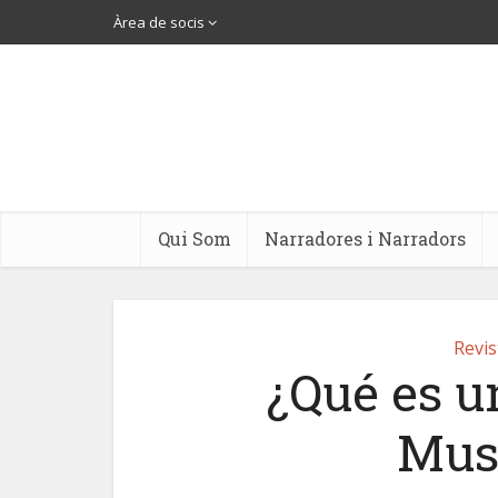
Àrea de socis
Qui Som
Narradores i Narradors
Revis
¿Qué es u
Mus