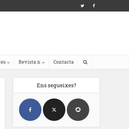
tes
Revista n
Contacta
Ens segueixes?