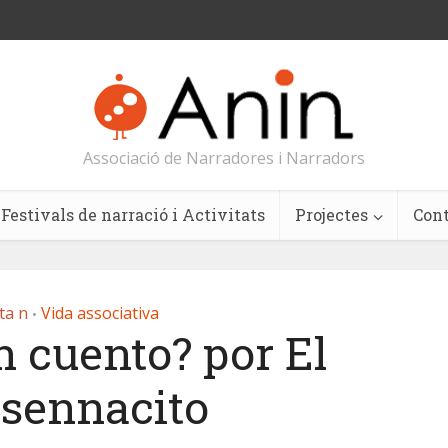
Associació de Narradores i Narradors
Festivals de narració i Activitats
Projectes
Con
ta n
Vida associativa
•
n cuento? por El
sennacito