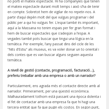
no porti el mateix espectacle. Hi ha companyies que tenen
el mateix espectacle durant molt temps i això s’ha de tenir
en compte. Sobretot hem de vigilar de no repetir-nos. A
partir d’aquí depèn molt del que vulguis programar i del
públic per a qui ho vulguis fer. L’espai també és important,
aquí a la Massana no tenim espais per fer gran format i
hem de buscar espectacles que s’adeqüin a l’espai. A
vegades també pots buscar que tingui una lògica en la
temàtica. Per exemple, l’any passat dins del cicle de les
“Nits d’Estiu” als museus, es va voler donar un to oriental i
dels contes que es van buscar alguns seguien aquesta
temàtica.
A nivell de gestió (contacte, programació, facturació…),
preferiu treballar amb una empresa o amb un narrador?
Particularment, ens agrada més el contacte directe amb al
narrador. Primerament, per una qüestió econòmica.
Malhauradament tothom està passant una època dolenta i
el fet de contactar amb una empresa fa que hi hagi una
tercera entitat que fa que pugin els costos. En segon punt,