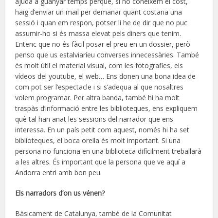
ajuda a guanyar temps perquè, si no coneixem el cost,
haig d’enviar un mail per demanar quant costaria una
sessió i quan em respon, potser li he de dir que no puc
assumir-ho si és massa elevat pels diners que tenim.
Entenc que no és fàcil posar el preu en un dossier, però
penso que us estalviaríeu converses innecessàries. També
és molt útil el material visual, com les fotografies, els
vídeos del youtube, el web… Ens donen una bona idea de
com pot ser l’espectacle i si s’adequa al que nosaltres
volem programar. Per altra banda, també hi ha molt
traspàs d’informació entre les biblioteques, ens expliquem
què tal han anat les sessions del narrador que ens
interessa. En un país petit com aquest, només hi ha set
biblioteques, el boca orella és molt important. Si una
persona no funciona en una biblioteca difícilment treballarà
a les altres. És important que la persona que ve aquí a
Andorra entri amb bon peu.
Els narradors d’on us vénen?
Bàsicament de Catalunya, també de la Comunitat