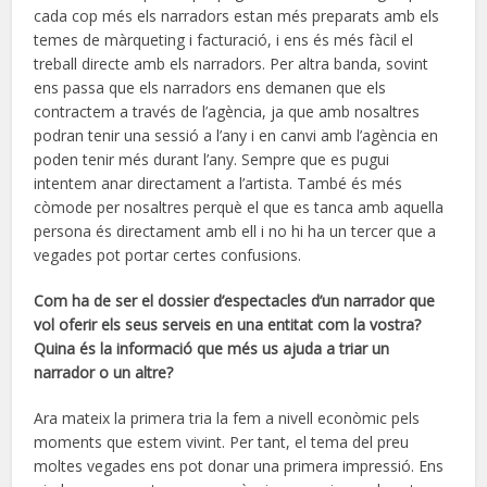
cada cop més els narradors estan més preparats amb els
temes de màrqueting i facturació, i ens és més fàcil el
treball directe amb els narradors. Per altra banda, sovint
ens passa que els narradors ens demanen que els
contractem a través de l’agència, ja que amb nosaltres
podran tenir una sessió a l’any i en canvi amb l’agència en
poden tenir més durant l’any. Sempre que es pugui
intentem anar directament a l’artista. També és més
còmode per nosaltres perquè el que es tanca amb aquella
persona és directament amb ell i no hi ha un tercer que a
vegades pot portar certes confusions.
Com ha de ser el dossier d’espectacles d’un narrador que
vol oferir els seus serveis en una entitat com la vostra?
Quina és la informació que més us ajuda a triar un
narrador o un altre?
Ara mateix la primera tria la fem a nivell econòmic pels
moments que estem vivint. Per tant, el tema del preu
moltes vegades ens pot donar una primera impressió. Ens