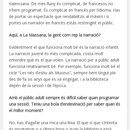
Valenciana. De més lluny és complicat, de francesos no
n’hem programat. És complicat en francès per l’idioma. Has
de portar un espectacle que rendabilitzis al màxim i si
portes un narrador en francès estàs restringint el públic.
Aquí, a La Massana, la gent com rep la narració?
Evidentment el que funciona molt bé és la narració infantil.
La narració juvenil és més complicada, costa molt
entendre què és el que volen. La narració per a públic adult
funciona relativament bé. Per exemple, funciona molt bé el
cicle “Les nits d’estiu als Museus”, sempre hem tingut ple
des de fa sis anys que es va engegar, i a la biblioteca
depèn de la sessió i de l’època.
Amb el públic adult sempre és difícil saber quan programar
una sessió. Teniu una bola d’endevinació per saber quan és
el millor moment?
No, has d’agafar una mica una línia. El que sí que s’intenta
és programar o a última hora o quan la biblioteca està