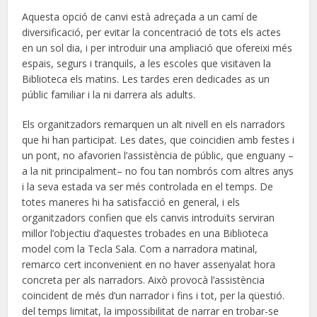
Aquesta opció de canvi està adreçada a un camí de
diversificació, per evitar la concentració de tots els actes
en un sol dia, i per introduir una ampliació que ofereixi més
espais, segurs i tranquils, a les escoles que visitaven la
Biblioteca els matins. Les tardes eren dedicades as un
públic familiar i la ni darrera als adults.
Els organitzadors remarquen un alt nivell en els narradors
que hi han participat. Les dates, que coincidien amb festes i
un pont, no afavorien l’assistència de públic, que enguany –
a la nit principalment– no fou tan nombrós com altres anys
i la seva estada va ser més controlada en el temps. De
totes maneres hi ha satisfacció en general, i els
organitzadors confien que els canvis introduïts serviran
millor l’objectiu d’aquestes trobades en una Biblioteca
model com la Tecla Sala. Com a narradora matinal,
remarco cert inconvenient en no haver assenyalat hora
concreta per als narradors. Això provocà l’assistència
coincident de més d’un narrador i fins i tot, per la qüestió.
del temps limitat, la impossibilitat de narrar en trobar-se