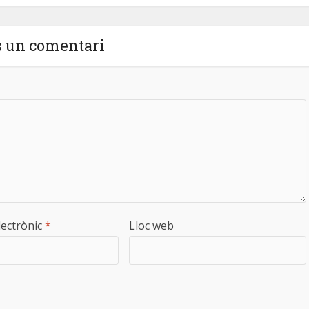
s un comentari
lectrònic
*
Lloc web