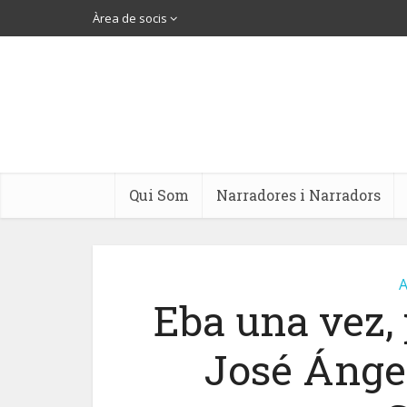
Àrea de socis
Qui Som
Narradores i Narradors
A
Eba una vez, 
José Ángel