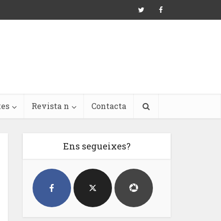
tes
Revista n
Contacta
Ens segueixes?