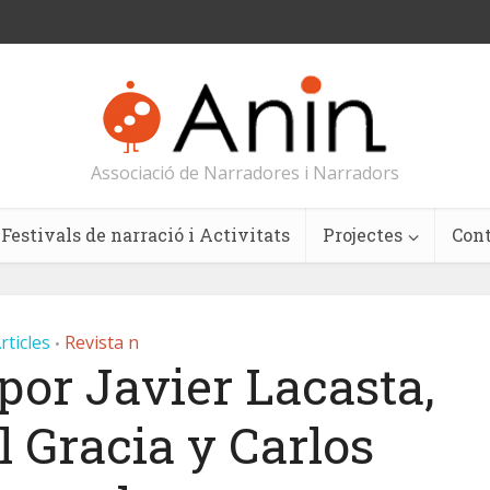
Associació de Narradores i Narradors
Festivals de narració i Activitats
Projectes
Con
rticles
Revista n
•
por Javier Lacasta,
 Gracia y Carlos