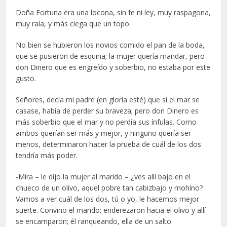
Doña Fortuna era una locona, sin fe ni ley, muy raspagona,
muy rala, y más ciega que un topo.
No bien se hubieron los novios comido el pan de la boda,
que se pusieron de esquina; la mujer quería mandar, pero
don Dinero que es engreído y soberbio, no estaba por este
gusto.
Señores, decía mi padre (en gloria esté) que si el mar se
casase, había de perder su braveza; pero don Dinero es
más soberbio que el mar y no perdía sus ínfulas. Como
ambos querían ser más y mejor, y ninguno quería ser
menos, determinaron hacer la prueba de cuál de los dos
tendría más poder.
-Mira – le dijo la mujer al marido – ¿ves allí bajo en el
chueco de un olivo, aquel pobre tan cabizbajo y mohíno?
Vamos a ver cuál de los dos, tú o yo, le hacemos mejor
suerte. Convino el marido; enderezaron hacia el olivo y allí
se encamparon; él ranqueando, ella de un salto.