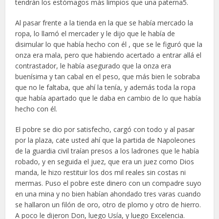
tendrán los estómagos más limpios que una paterna5.
Al pasar frente a la tienda en la que se había mercado la
ropa, lo llamó el mercader y le dijo que le había de
disimular lo que había hecho con él , que se le figuró que la
onza era mala, pero que habiendo acertado a entrar allá el
contrastador, le había asegurado que la onza era
buenísima y tan cabal en el peso, que más bien le sobraba
que no le faltaba, que ahí la tenía, y además toda la ropa
que había apartado que le daba en cambio de lo que había
hecho con él.
El pobre se dio por satisfecho, cargó con todo y al pasar
por la plaza, cate usted ahí que la partida de Napoleones
de la guardia civil traían presos a los ladrones que le había
robado, y en seguida el juez, que era un juez como Dios
manda, le hizo restituir los dos mil reales sin costas ni
mermas. Puso el pobre este dinero con un compadre suyo
en una mina y no bien habían ahondado tres varas cuando
se hallaron un filón de oro, otro de plomo y otro de hierro.
A poco le dijeron Don, luego Usía, y luego Excelencia.