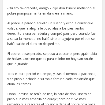
-Quiero favorecerte, amigo – dijo don Dinero metiendo al
pobre pomposamente en duro en la mano.
Al pobre le pareció aquello un sueño y echó a correr que
volaba, que la alegría le puso alas a los pies; arribó
derechito a una panadería y compró pan; pero cuando fue
a sacar la moneda, no halló sino un agujero por el que se
había salido el duro sin despedirse.
El pobre, desesperado, se puso a buscarlo; pero ¡qué había
de hallar!, Cochino que es para el lobo no hay San Antón
que le guarde.
Tras el duro perdió el tiempo, y tras el tiempo la paciencia,
y se puso a echarle a su mala fortuna cada maldición que
abría las carnes.
Doña Fortuna se tenía de risa; la cara de don Dinero se
puso aún más amarilla de coraje; pero no tuvo más
remedio que rascarse el bolsillo y darle al pobre otra onza.