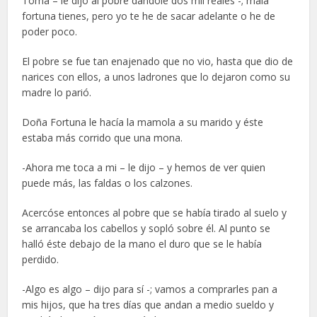
Toma – le dijo al pobre dándole dos mil reales -; mala
fortuna tienes, pero yo te he de sacar adelante o he de
poder poco.
El pobre se fue tan enajenado que no vio, hasta que dio de
narices con ellos, a unos ladrones que lo dejaron como su
madre lo parió.
Doña Fortuna le hacía la mamola a su marido y éste
estaba más corrido que una mona.
-Ahora me toca a mi – le dijo – y hemos de ver quien
puede más, las faldas o los calzones.
Acercóse entonces al pobre que se había tirado al suelo y
se arrancaba los cabellos y sopló sobre él. Al punto se
halló éste debajo de la mano el duro que se le había
perdido.
-Algo es algo – dijo para sí -; vamos a comprarles pan a
mis hijos, que ha tres días que andan a medio sueldo y